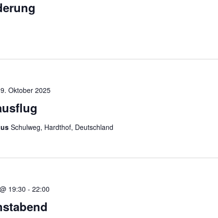
derung
19. Oktober 2025
usflug
aus
Schulweg, Hardthof, Deutschland
 @ 19:30
-
22:00
enstabend