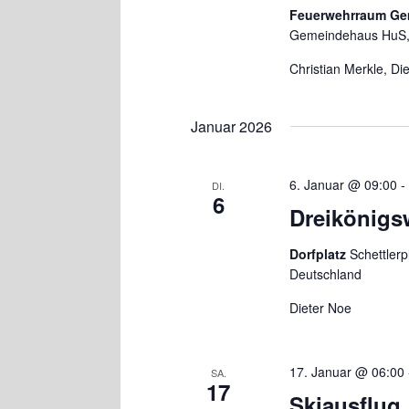
Feuerwehrraum G
Gemeindehaus HuS,
Christian Merkle, Di
Januar 2026
6. Januar @ 09:00
DI.
6
Dreikönig
Dorfplatz
Schettler
Deutschland
Dieter Noe
17. Januar @ 06:00
SA.
17
Skiausflug