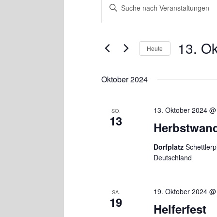
Bitte
Suche
Schlüsselwort
und
eingeben.
Ansichten,
Suche
Navigation
nach
13. O
Heute
Veranstaltungen
Schlüsselwort.
Datum
wählen.
Oktober 2024
13. Oktober 2024 @
SO.
13
Herbstwan
Dorfplatz
Schettler
Deutschland
19. Oktober 2024 @
SA.
19
Helferfest