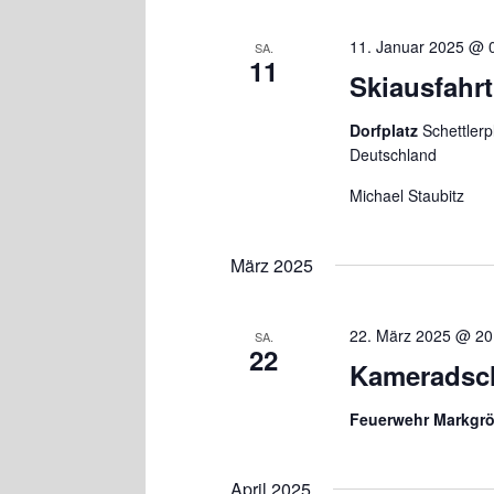
11. Januar 2025 @ 
SA.
11
Skiausfahrt
Dorfplatz
Schettler
Deutschland
Michael Staubitz
März 2025
22. März 2025 @ 20
SA.
22
Kameradsc
Feuerwehr Markgr
April 2025