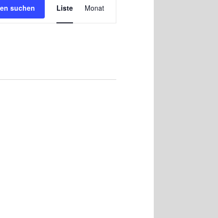
Ansichten-
gen suchen
Liste
Monat
Navigation