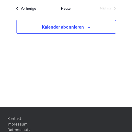
wählen.
Ansichten,
Veranstaltungen
Vorherige
Heute
Nächste
Navigation
Veranstaltungen
Kalender abonnieren
Kontakt
Impressum
Datenschutz