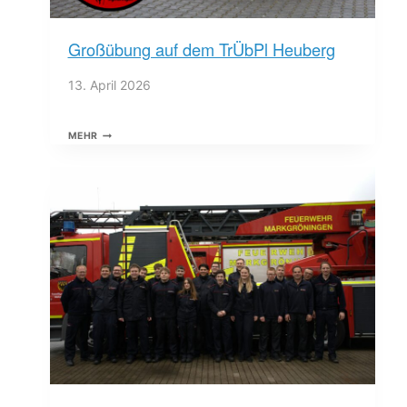
Großübung auf dem TrÜbPl Heuberg
13. April 2026
GROSSÜBUNG A
MEHR
UF D
EM T
RÜBPL H
EUBERG