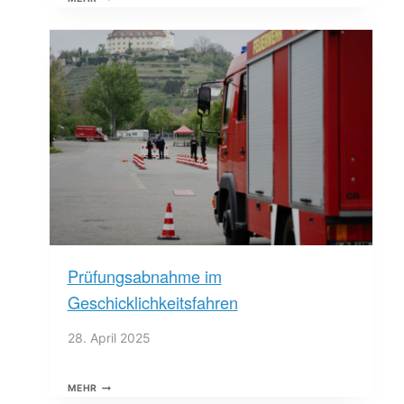
DER
FEUERWEHR
ASPERG
AM
EDEKA-
MARKT
Prüfungsabnahme im
Geschicklichkeitsfahren
28. April 2025
PRÜFUNGSABNAHME
MEHR
IM