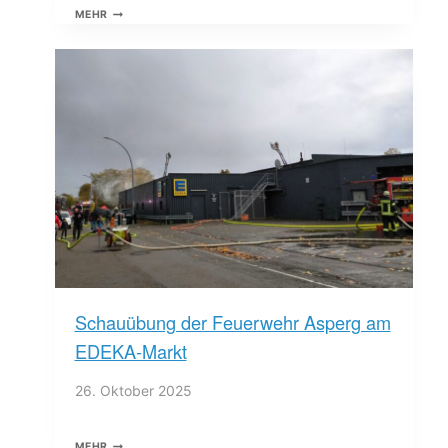
KATS-
MEHR
ÜBUNG
AM
04.11.25
Schauübung der Feuerwehr Asperg am
EDEKA-Markt
26. Oktober 2025
SCHAUÜBUNG
MEHR