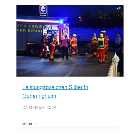
GESCHICKLICHKEITSFAHREN
Leistungabzeichen Silber in
Gemmrigheim
27. Oktober 2024
LEISTUNGABZEICHEN
MEHR
SILBER
IN