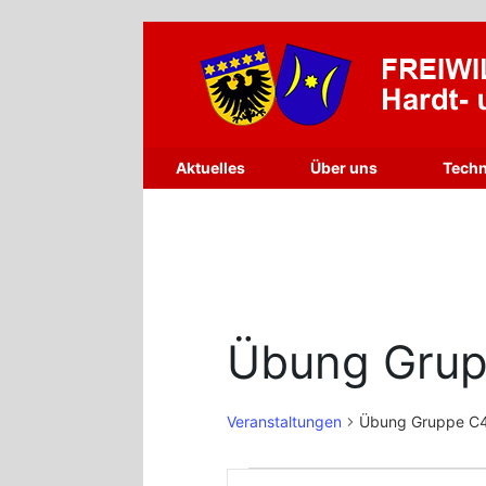
Zum
Inhalt
springen
Aktuelles
Über uns
Techn
Übung Gru
Veranstaltungen
Übung Gruppe C
Veranstaltungen
Veranstaltungen