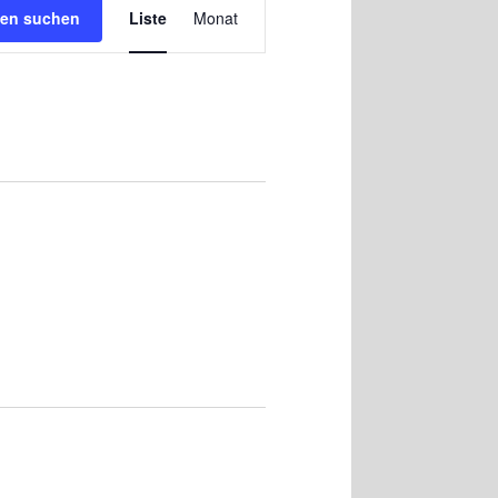
Ansichten-
gen suchen
Liste
Monat
Navigation