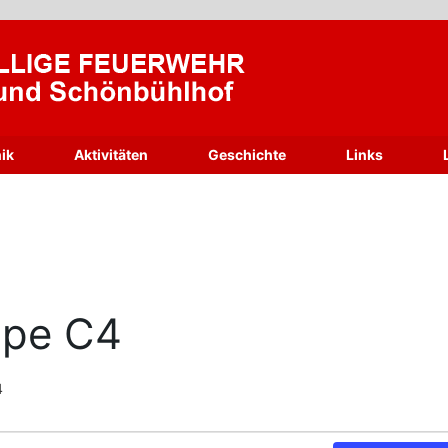
ik
Aktivitäten
Geschichte
Links
ppe C4
4