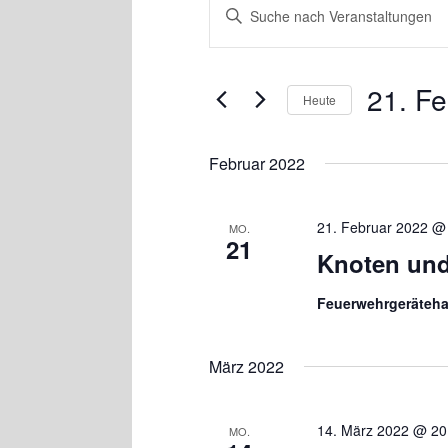
Bitte
Suche
Schlüsselwort
und
eingeben.
Ansichten,
Suche
Navigation
nach
21. F
Heute
Veranstaltungen
Schlüsselwort.
Datum
wählen.
Februar 2022
21. Februar 2022 @
MO.
21
Knoten und
Feuerwehrgeräteh
März 2022
14. März 2022 @ 20
MO.