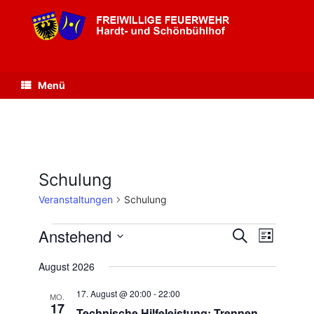
Zum
Inhalt
springen
Menü
Schulung
Veranstaltungen
Schulung
Veranstaltungen
Anstehend
Veranstaltungen
Veranstaltu
Suche
Liste
Suche
Ansichten-
Datum
und
Navigation
August 2026
wählen.
Ansichten,
Navigation
17. August @ 20:00
-
22:00
MO.
17
Technische Hilfeleistung: Trennen