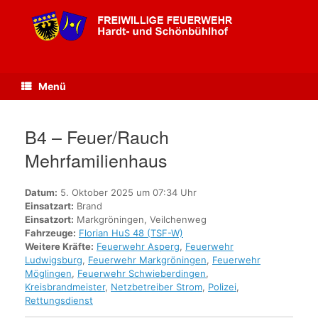
Zum
Inhalt
springen
Menü
B4 – Feuer/Rauch
Mehrfamilienhaus
Datum:
5. Oktober 2025 um 07:34 Uhr
Einsatzart:
Brand
Einsatzort:
Markgröningen, Veilchenweg
Fahrzeuge:
Florian HuS 48 (TSF-W)
Weitere Kräfte:
Feuerwehr Asperg
,
Feuerwehr
Ludwigsburg
,
Feuerwehr Markgröningen
,
Feuerwehr
Möglingen
,
Feuerwehr Schwieberdingen
,
Kreisbrandmeister
,
Netzbetreiber Strom
,
Polizei
,
Rettungsdienst