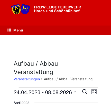
Zum
Inhalt
springen
Menü
Aufbau / Abbau
Veranstaltung
Veranstaltungen
Aufbau / Abbau Veranstaltung
Veranstaltungen
24.04.2023
 - 
08.08.2026
Veranstaltungen
Veranstaltu
Suche
Liste
Suche
Ansichten-
Datum
und
Navigation
April 2023
wählen.
Ansichten,
Navigation