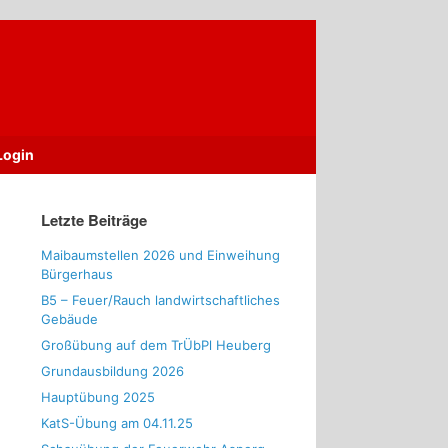
Login
Letzte Beiträge
Maibaumstellen 2026 und Einweihung
Bürgerhaus
B5 – Feuer/Rauch landwirtschaftliches
Gebäude
Großübung auf dem TrÜbPl Heuberg
Grundausbildung 2026
Hauptübung 2025
KatS-Übung am 04.11.25