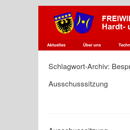
Zum
Inhalt
springen
Aktuelles
Über uns
Techn
Schlagwort-Archiv:
Besp
Ausschusssitzung