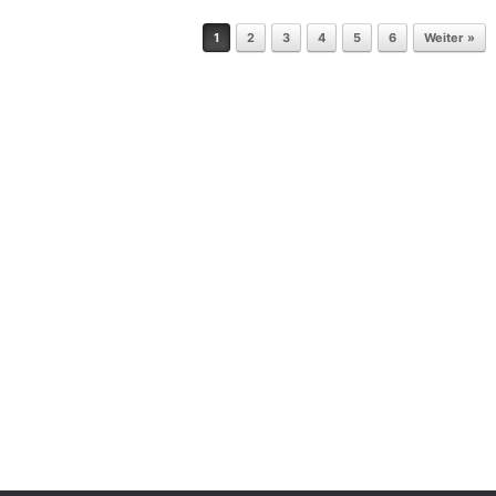
1
2
3
4
5
6
Weiter »