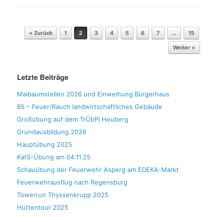
Beitragsnavigation
« Zurück
1
2
3
4
5
6
7
…
15
Weiter »
Letzte Beiträge
Maibaumstellen 2026 und Einweihung Bürgerhaus
B5 – Feuer/Rauch landwirtschaftliches Gebäude
Großübung auf dem TrÜbPl Heuberg
Grundausbildung 2026
Hauptübung 2025
KatS-Übung am 04.11.25
Schauübung der Feuerwehr Asperg am EDEKA-Markt
Feuerwehrausflug nach Regensburg
Towerrun Thyssenkrupp 2025
Hüttentour 2025