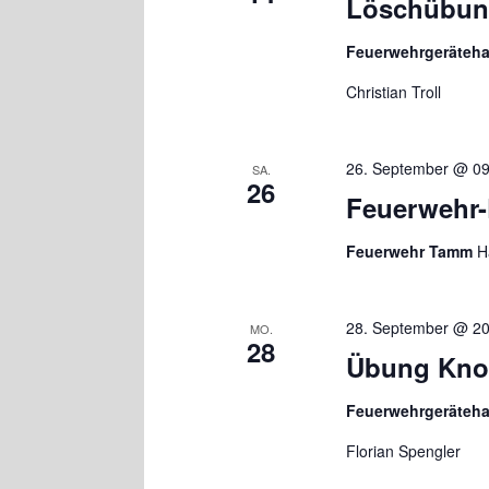
Löschübu
Feuerwehrgeräteh
Christian Troll
26. September @ 09
SA.
26
Feuerwehr
Feuerwehr Tamm
H
28. September @ 20
MO.
28
Übung Knot
Feuerwehrgeräteh
Florian Spengler