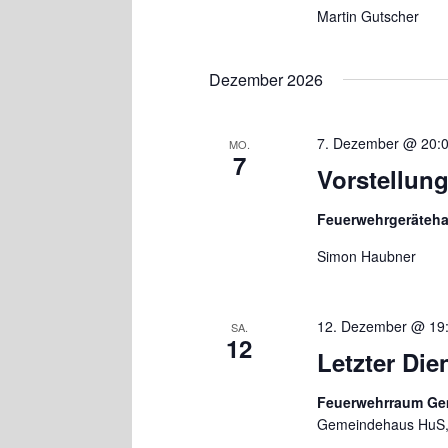
Martin Gutscher
Dezember 2026
7. Dezember @ 20:
MO.
7
Vorstellun
Feuerwehrgeräteh
Simon Haubner
12. Dezember @ 19
SA.
12
Letzter Di
Feuerwehrraum G
Gemeindehaus HuS,