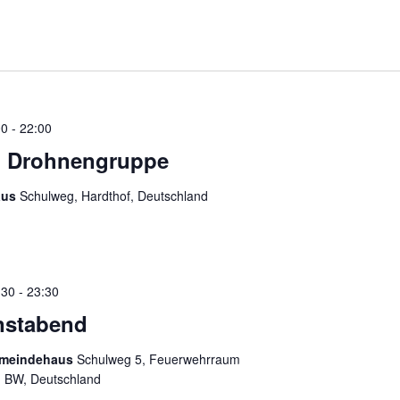
00
-
22:00
g Drohnengruppe
aus
Schulweg, Hardthof, Deutschland
:30
-
23:30
enstabend
emeindehaus
Schulweg 5, Feuerwehrraum
 BW, Deutschland