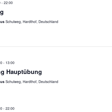
0
-
22:00
ng
aus
Schulweg, Hardthof, Deutschland
00
-
13:00
ng Hauptübung
aus
Schulweg, Hardthof, Deutschland
00
-
22:00