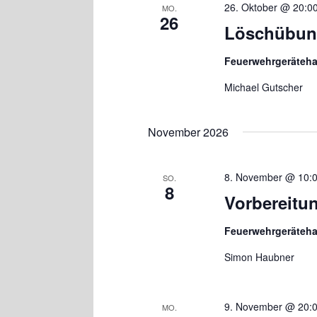
26. Oktober @ 20:0
MO.
26
Löschübu
Feuerwehrgeräteh
Michael Gutscher
November 2026
8. November @ 10:
SO.
8
Vorbereitu
Feuerwehrgeräteh
Simon Haubner
9. November @ 20:
MO.