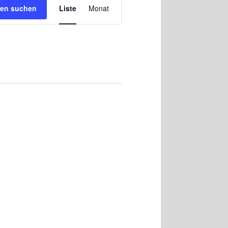
Ansichten-
gen suchen
Liste
Monat
Navigation