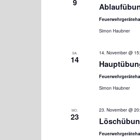
9
Ablaufübun
Feuerwehrgeräteh
Simon Haubner
14. November @ 15
SA.
14
Hauptübun
Feuerwehrgeräteh
Simon Haubner
23. November @ 20
MO.
23
Löschübu
Feuerwehrgeräteh