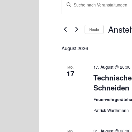
Bitte
Suche
Schlüsselwort
und
eingeben.
Ansichten,
Suche
Navigation
nach
Anste
Heute
Veranstaltungen
Schlüsselwort.
Datum
wählen.
August 2026
17. August @ 20:00
MO.
17
Technische
Schneiden
Feuerwehrgeräteh
Patrick Warthmann
31. August @ 20:00
MO.