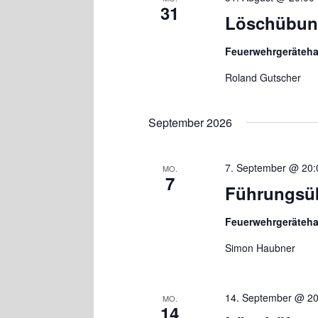
31
Löschübu
Feuerwehrgeräteh
Roland Gutscher
September 2026
7. September @ 20:
MO.
7
Führungsüb
Feuerwehrgeräteh
Simon Haubner
14. September @ 20
MO.
14