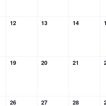
0
0
0
12
13
14
altungen,
Veranstaltungen,
Veranstaltungen,
Veranstaltu
0
0
0
19
20
21
altungen,
Veranstaltungen,
Veranstaltungen,
Veranstaltu
0
0
0
26
27
28