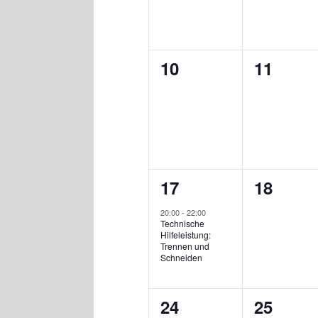
0
0
10
11
Veranstaltungen,
Veranst
1
0
17
18
Veranstaltung,
Veranst
20:00
-
22:00
Technische
Hilfeleistung:
Trennen und
Schneiden
0
0
24
25