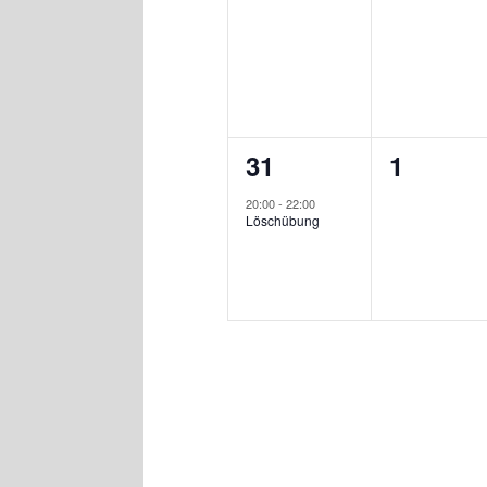
Veranstaltungen,
Veranst
1
0
31
1
Veranstaltung,
Veranst
20:00
-
22:00
Löschübung