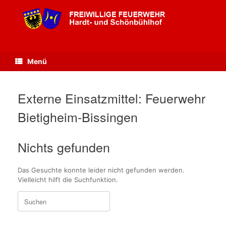
Zum
Inhalt
springen
Menü
Externe Einsatzmittel: Feuerwehr
Bietigheim-Bissingen
Nichts gefunden
Das Gesuchte konnte leider nicht gefunden werden.
Vielleicht hilft die Suchfunktion.
Suchen
nach: