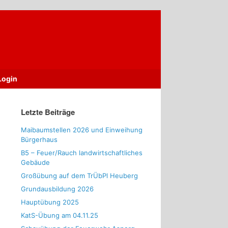
Login
Letzte Beiträge
Maibaumstellen 2026 und Einweihung
Bürgerhaus
B5 – Feuer/Rauch landwirtschaftliches
Gebäude
Großübung auf dem TrÜbPl Heuberg
Grundausbildung 2026
Hauptübung 2025
KatS-Übung am 04.11.25