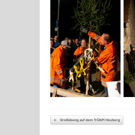
Beitragsnavigation
←
Großübung auf dem TrÜbPl Heuberg