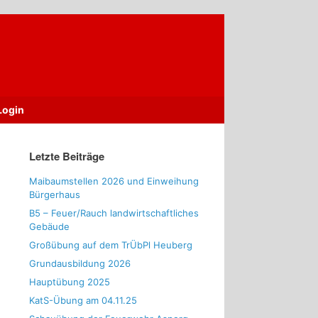
Login
Letzte Beiträge
Maibaumstellen 2026 und Einweihung
Bürgerhaus
B5 – Feuer/Rauch landwirtschaftliches
Gebäude
Großübung auf dem TrÜbPl Heuberg
Grundausbildung 2026
Hauptübung 2025
KatS-Übung am 04.11.25