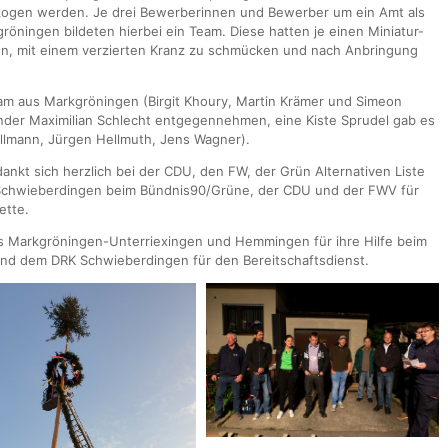
zogen werden. Je drei Bewerberinnen und Bewerber um ein Amt als
ningen bildeten hierbei ein Team. Diese hatten je einen Miniatur-
n, mit einem verzierten Kranz zu schmücken und nach Anbringung
am aus Markgröningen (Birgit Khoury, Martin Krämer und Simeon
nder Maximilian Schlecht entgegennehmen, eine Kiste Sprudel gab es
llmann, Jürgen Hellmuth, Jens Wagner).
nkt sich herzlich bei der CDU, den FW, der Grün Alternativen Liste
Schwieberdingen beim Bündnis90/Grüne, der CDU und der FWV für
ette.
s Markgröningen-Unterriexingen und Hemmingen für ihre Hilfe beim
d dem DRK Schwieberdingen für den Bereitschaftsdienst.