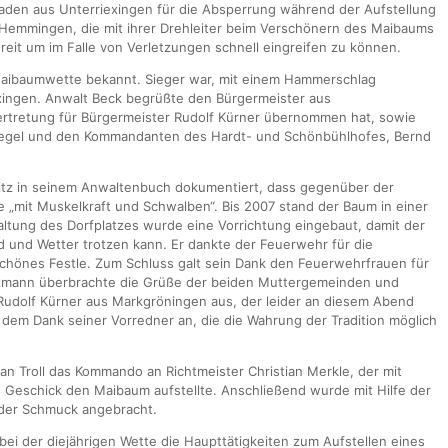
aden aus Unterriexingen für die Absperrung während der Aufstellung
emmingen, die mit ihrer Drehleiter beim Verschönern des Maibaums
eit um im Falle von Verletzungen schnell eingreifen zu können.
 Maibaumwette bekannt. Sieger war, mit einem Hammerschlag
ingen. Anwalt Beck begrüßte den Bürgermeister aus
ertretung für Bürgermeister Rudolf Kürner übernommen hat, sowie
iegel und den Kommandanten des Hardt- und Schönbühlhofes, Bernd
itz in seinem Anwaltenbuch dokumentiert, dass gegenüber der
e „mit Muskelkraft und Schwalben“. Bis 2007 stand der Baum in einer
ltung des Dorfplatzes wurde eine Vorrichtung eingebaut, damit der
d und Wetter trotzen kann. Er dankte der Feuerwehr für die
chönes Festle. Zum Schluss galt sein Dank den Feuerwehrfrauen für
uxmann überbrachte die Grüße der beiden Muttergemeinden und
 Rudolf Kürner aus Markgröningen aus, der leider an diesem Abend
 dem Dank seiner Vorredner an, die die Wahrung der Tradition möglich
n Troll das Kommando an Richtmeister Christian Merkle, der mit
 Geschick den Maibaum aufstellte. Anschließend wurde mit Hilfe der
 der Schmuck angebracht.
ei der diejährigen Wette die Haupttätigkeiten zum Aufstellen eines