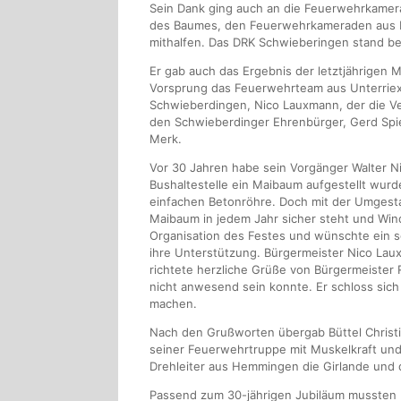
Sein Dank ging auch an die Feuerwehrkamer
des Baumes, den Feuerwehrkameraden aus H
mithalfen. Das DRK Schwieberingen stand ber
Er gab auch das Ergebnis der letztjährigen
Vorsprung das Feuerwehrteam aus Unterriex
Schwieberdingen, Nico Lauxmann, der die V
den Schwieberdinger Ehrenbürger, Gerd Sp
Merk.
Vor 30 Jahren habe sein Vorgänger Walter N
Bushaltestelle ein Maibaum aufgestellt wurd
einfachen Betonröhre. Doch mit der Umgesta
Maibaum in jedem Jahr sicher steht und Win
Organisation des Festes und wünschte ein s
ihre Unterstützung. Bürgermeister Nico La
richtete herzliche Grüße von Bürgermeister
nicht anwesend sein konnte. Er schloss sich
machen.
Nach den Grußworten übergab Büttel Christia
seiner Feuerwehrtruppe mit Muskelkraft und
Drehleiter aus Hemmingen die Girlande und
Passend zum 30-jährigen Jubiläum mussten b