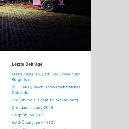
Letzte Beiträge
Maibaumstellen 2026 und Einweihung
Bürgerhaus
B5 – Feuer/Rauch landwirtschaftliches
Gebäude
Großübung auf dem TrÜbPl Heuberg
Grundausbildung 2026
Hauptübung 2025
KatS-Übung am 04.11.25