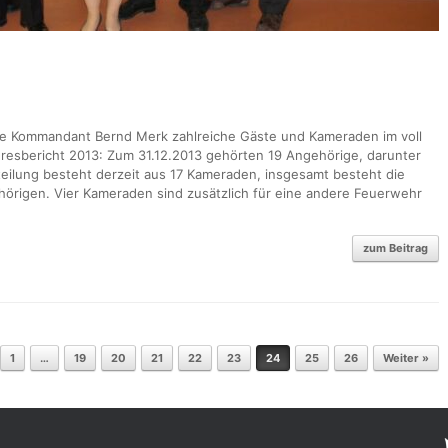
4
e Kommandant Bernd Merk zahlreiche Gäste und Kameraden im voll
resbericht 2013: Zum 31.12.2013 gehörten 19 Angehörige, darunter
eilung besteht derzeit aus 17 Kameraden, insgesamt besteht die
örigen. Vier Kameraden sind zusätzlich für eine andere Feuerwehr
zum Beitrag
1
…
19
20
21
22
23
24
25
26
Weiter »