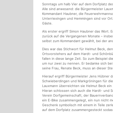
Sonntags um halb Vier auf dem Dorfplatz de
Alle sind anwesend: die Bürgermeister Laux
Kommandant Haubner, die Feuerwehrmannsch
Unterriexingen und Hemmingen sind vor Ort.
Gäste.
Als erster ergriff Simon Haubner das Wort. 
zurück auf die Vergangenen Monate – insbes
selbst zum Kommandant gewählt, bei der and
Dies war das Stichwort für Helmut Beck, de
Ortsvorstehers auf dem Hardt- und Schönbüh
fallen in diese lange Zeit. So zum Beispiel 
um nur zwei zu nennen. Er bedanke sich be
seine Frau, Renate Beck, muss an dieser Stel
Hierauf ergriff Bürgermeister Jens Hübner 
Schwieberdingen und Markgröningen für die
Lauxmann überreichten sie Helmut Beck ei
Hieran schlossen sich auch die Hardt- und 
Verein Dorfgemeinschaft, der Bauernverband
ein E-Bike zusammengelegt, ein nun nicht 
Geschenk symbolisch mit einem in Teile zerl
auf dem Dorfplatz zusammengesteckt sodass