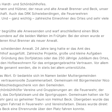
s Hardt- und Schönbühlhofes.
mann und Hübner, der neue und alte Anwalt Brenner und Beck, unser
aft. Auch das DRK Schwieberdingen, die Feuerwehren
 Und – ganz wichtig – zahlreiche Einwohner des Ortes und sehr viele
Er begrüßte alle Anwesenden und warf anschließend einen Blick
ondere auf die beiden Wahlen im Frühjahr. Bei der einen wurde er
eren Knut Brenner als neuer Anwalt.
n scheidenden Anwalt. 24 Jahre lang hatte er das Amt des
lhof ausgefüllt. Zahlreiche Projekte, große und kleine Aufgaben
die Gründung des Dorfplatzes oder das 250 Jährige Jubiläum des Ortes,
i den Hofbewohnern für das entgegengebrachte Vertrauen. Vor allem
le genannt werden, die in stets bei allem unterstützte.
das Wort. Er bedankte sich im Namen beider Muttergemeinden
 vertrauensvolle Zusammenarbeit. Gemeinsam mit Bürgermeister Nico
n Abschiedsgeschenk von den Gemeinden.
Schönbühlhöfer Vereine und Gruppierungen an: die Feuerwehr, der
, das Dorfplatzteam und die Sportgruppen. Gemeinsam hatten sie für
mehr ganz so geheimer Traum von Helmut Beck. Übergeben wurde das
egten Fahrrad in Feuerwehr- und Vereinsfarben. Dieses wurde direkt
 Beck eine Ehrenrunde über den Platz fahren konnte.