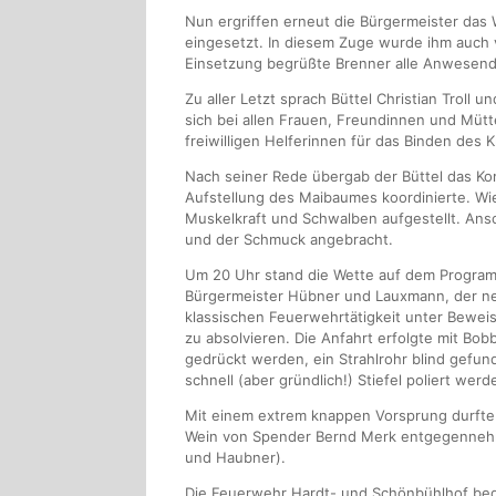
Nun ergriffen erneut die Bürgermeister das 
eingesetzt. In diesem Zuge wurde ihm auch 
Einsetzung begrüßte Brenner alle Anwesend
Zu aller Letzt sprach Büttel Christian Troll
sich bei allen Frauen, Freundinnen und Mü
freiwilligen Helferinnen für das Binden des 
Nach seiner Rede übergab der Büttel das Ko
Aufstellung des Maibaumes koordinierte. W
Muskelkraft und Schwalben aufgestellt. Ans
und der Schmuck angebracht.
Um 20 Uhr stand die Wette auf dem Programm
Bürgermeister Hübner und Lauxmann, der ne
klassischen Feuerwehrtätigkeit unter Beweis 
zu absolvieren. Die Anfahrt erfolgte mit B
gedrückt werden, ein Strahlrohr blind gef
schnell (aber gründlich!) Stiefel poliert 
Mit einem extrem knappen Vorsprung durfte
Wein von Spender Bernd Merk entgegennehm
und Haubner).
Die Feuerwehr Hardt- und Schönbühlhof bed