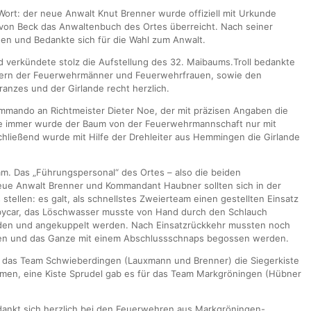
Wort: der neue Anwalt Knut Brenner wurde offiziell mit Urkunde
von Beck das Anwaltenbuch des Ortes überreicht. Nach seiner
en und Bedankte sich für die Wahl zum Anwalt.
 und verkündete stolz die Aufstellung des 32. Maibaums.Troll bedankte
ttern der Feuerwehrmänner und Feuerwehrfrauen, sowie den
Kranzes und der Girlande recht herzlich.
mmando an Richtmeister Dieter Noe, der mit präzisen Angaben die
ie immer wurde der Baum von der Feuerwehrmannschaft nur mit
chließend wurde mit Hilfe der Drehleiter aus Hemmingen die Girlande
. Das „Führungspersonal“ des Ortes – also die beiden
ue Anwalt Brenner und Kommandant Haubner sollten sich in der
stellen: es galt, als schnellstes Zweierteam einen gestellten Einsatz
obbycar, das Löschwasser musste von Hand durch den Schlauch
unden und angekuppelt werden. Nach Einsatzrückkehr mussten noch
werden und das Ganze mit einem Abschlussschnaps begossen werden.
 das Team Schwieberdingen (Lauxmann und Brenner) die Siegerkiste
en, eine Kiste Sprudel gab es für das Team Markgröningen (Hübner
ankt sich herzlich bei den Feuerwehren aus Markgröningen-