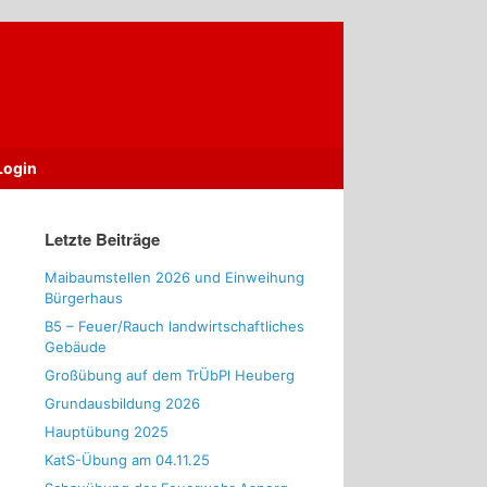
Login
Letzte Beiträge
Maibaumstellen 2026 und Einweihung
Bürgerhaus
B5 – Feuer/Rauch landwirtschaftliches
Gebäude
Großübung auf dem TrÜbPl Heuberg
Grundausbildung 2026
Hauptübung 2025
KatS-Übung am 04.11.25