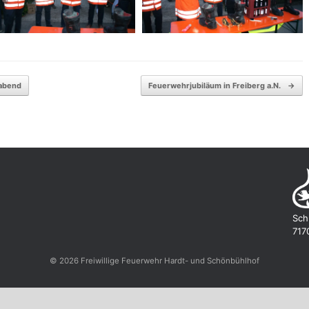
abend
Feuerwehrjubiläum in Freiberg a.N.
→
Sch
717
© 2026 Freiwillige Feuerwehr Hardt- und Schönbühlhof